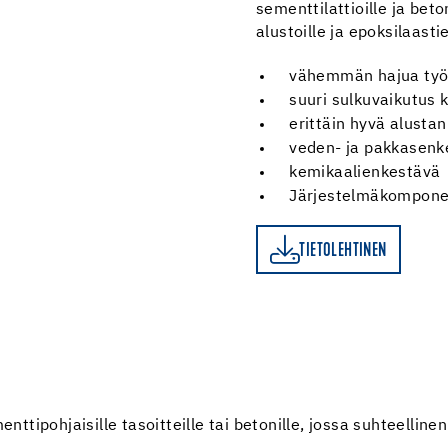
sementtilattioille ja beton
alustoille ja epoksilaast
vähemmän hajua työ
suuri sulkuvaikutus 
erittäin hyvä alustan
veden- ja pakkasenk
kemikaalienkestävä
Järjestelmäkompone
TIETOLEHTINEN
TIETOLEHTINEN
ttipohjaisille tasoitteille tai betonille, jossa suhteelli