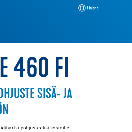
Finland
E 460 FI
OHJUSTE SISÄ- JA
ÖN
dihartsi pohjusteeksi kosteille