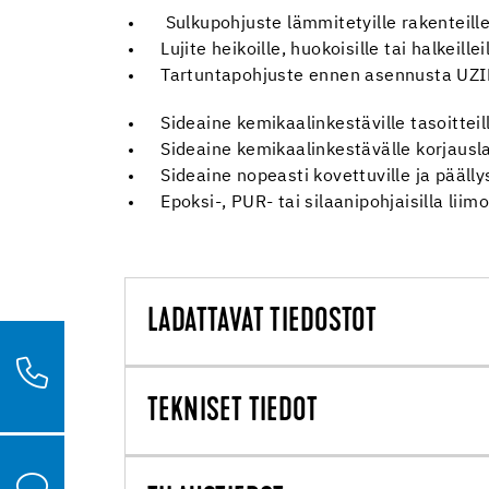
Sulkupohjuste lämmitetyille rakenteill
Lujite heikoille, huokoisille tai halkeillei
Tartuntapohjuste ennen asennusta UZI
Sideaine kemikaalinkestäville tasoitte
Sideaine kemikaalinkestävälle korjausl
Sideaine nopeasti kovettuville ja päälly
Epoksi-, PUR- tai silaanipohjaisilla liim
LADATTAVAT TIEDOSTOT
TEKNISET TIEDOT