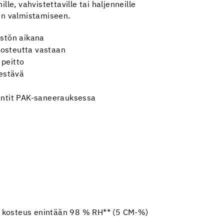
ille, vahvistettaville tai haljenneille
ien valmistamiseen.
stön aikana
kosteutta vastaan
 peitto
estävä
ntit PAK-saneerauksessa
nen kosteus enintään 98 % RH** (5 CM-%)