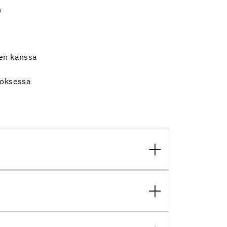
)
sen kanssa
rroksessa