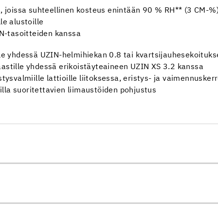
e, joissa suhteellinen kosteus enintään 90 % RH** (3 CM-%
lle alustoille
N-tasoitteiden kanssa
ille yhdessä UZIN-helmihiekan 0.8 tai kvartsijauhesekoituk
aastille yhdessä erikoistäyteaineen UZIN XS 3.2 kanssa
stysvalmiille lattioille liitoksessa, eristys- ja vaimennuske
oilla suoritettavien liimaustöiden pohjustus