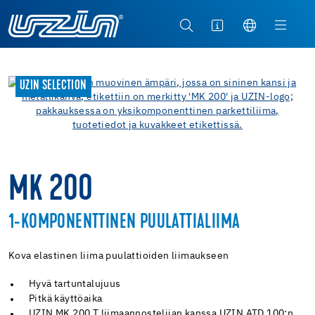
UZIN SELECTION
MK 200
1-KOMPONENTTINEN PUULATTIALIIMA
Kova elastinen liima puulattioiden liimaukseen
Hyvä tartuntalujuus
Pitkä käyttöaika
UZIN MK 200 T liimaannostelijan kanssa UZIN ATD 100:n