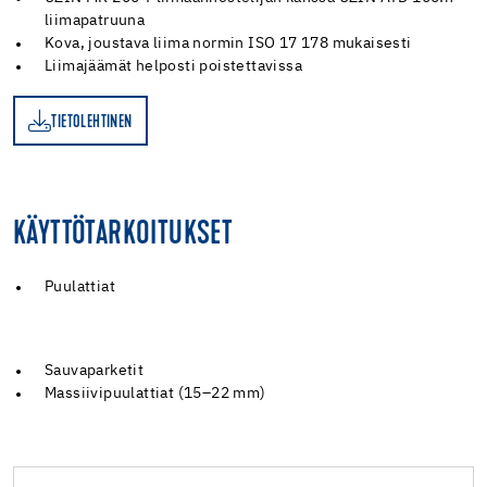
liimapatruuna
Kova, joustava liima normin ISO 17 178 mukaisesti
Liimajäämät helposti poistettavissa
TIETOLEHTINEN
EN
KÄYTTÖTARKOITUKSET
Puulattiat
Sauvaparketit
Massiivipuulattiat (15–22 mm)