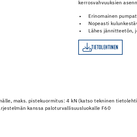
kerrosvahvuuksien asen
Erinomainen pumpat
Nopeasti kulunkestäv
Lähes jännitteetön, 
TIETOLEHTINEN
TIETOLEHTINEN
älle, maks. pistekuormitus: 4 kN (katso tekninen tietolehti
järjestelmän kanssa paloturvallisuusluokalle F60