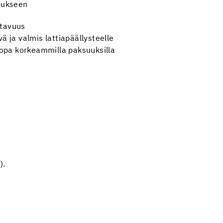
nukseen
tavuus
ä ja valmis lattiapäällysteelle
jopa korkeammilla paksuuksilla
).