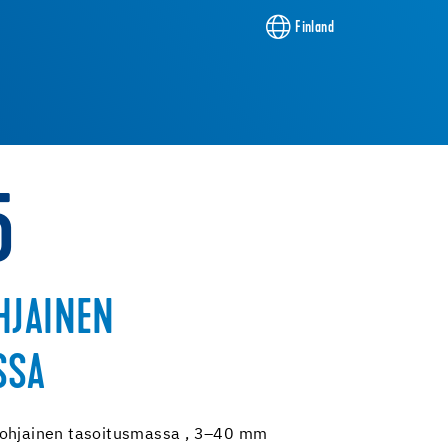
Finland
5
HJAINEN
SSA
pohjainen tasoitusmassa , 3–40 mm