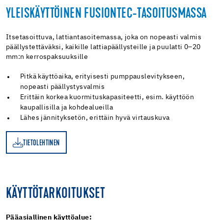
YLEISKÄYTTÖINEN FUSIONTEC-TASOITUSMASSA
Itsetasoittuva, lattiantasoitemassa, joka on nopeasti valmis
päällystettäväksi, kaikille lattiapäällysteille ja puulatti 0–20
mm:n kerrospaksuuksille
Pitkä käyttöaika, erityisesti pumppauslevitykseen,
nopeasti päällystysvalmis
Erittäin korkea kuormituskapasiteetti, esim. käyttöön
kaupallisilla ja kohdealueilla
Lähes jännityksetön, erittäin hyvä virtauskuva
TIETOLEHTINEN
EN
KÄYTTÖTARKOITUKSET
Pääasiallinen käyttöalue: