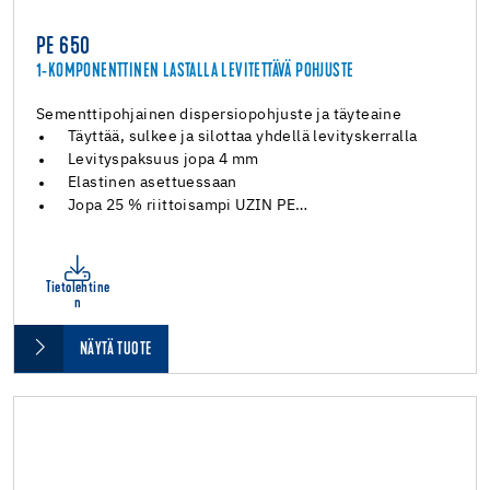
PE 650
1-KOMPONENTTINEN LASTALLA LEVITETTÄVÄ POHJUSTE
Sementtipohjainen dispersiopohjuste ja täyteaine
Täyttää, sulkee ja silottaa yhdellä levityskerralla
Levityspaksuus jopa 4 mm
Elastinen asettuessaan
Jopa 25 % riittoisampi UZIN PE…
Tietolehtine
n
NÄYTÄ TUOTE