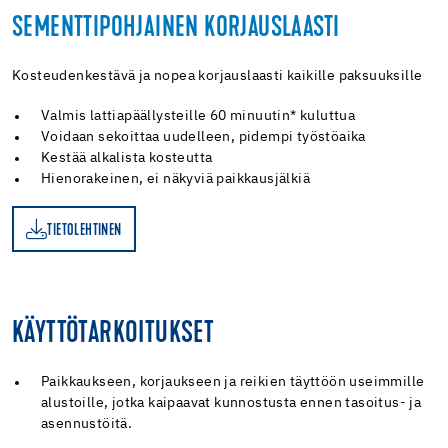
SEMENTTIPOHJAINEN KORJAUSLAASTI
Kosteudenkestävä ja nopea korjauslaasti kaikille paksuuksille
Valmis lattiapäällysteille 60 minuutin* kuluttua
Voidaan sekoittaa uudelleen, pidempi työstöaika
Kestää alkalista kosteutta
Hienorakeinen, ei näkyviä paikkausjälkiä
TIETOLEHTINEN
EN
KÄYTTÖTARKOITUKSET
Paikkaukseen, korjaukseen ja reikien täyttöön useimmille
alustoille, jotka kaipaavat kunnostusta ennen tasoitus- ja
asennustöitä.