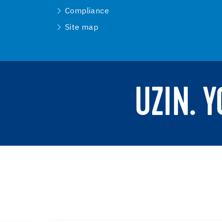
Compliance
Site map
UZIN. 