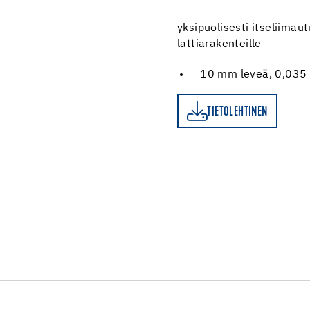
yksipuolisesti itseliimau
lattiarakenteille
10 mm leveä, 0,035
TIETOLEHTINEN
TIETOLEHTINEN