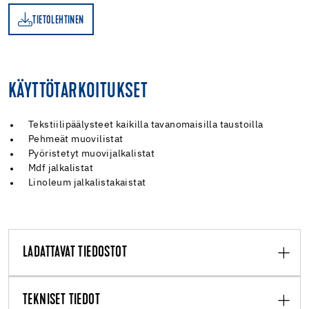
TIETOLEHTINEN
EN
KÄYTTÖTARKOITUKSET
Tekstiilipäälysteet kaikilla tavanomaisilla taustoilla
Pehmeät muovilistat
Pyöristetyt muovijalkalistat
Mdf jalkalistat
Linoleum jalkalistakaistat
LADATTAVAT TIEDOSTOT
TEKNISET TIEDOT