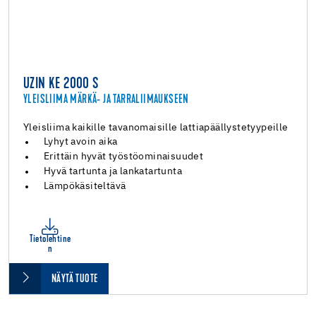
UZIN KE 2000 S
YLEISLIIMA MÄRKÄ- JA TARRALIIMAUKSEEN
Yleisliima kaikille tavanomaisille lattiapäällystetyypeille
Lyhyt avoin aika
Erittäin hyvät työstöominaisuudet
Hyvä tartunta ja lankatartunta
Lämpökäsiteltävä
Tietolehtine
n
NÄYTÄ TUOTE