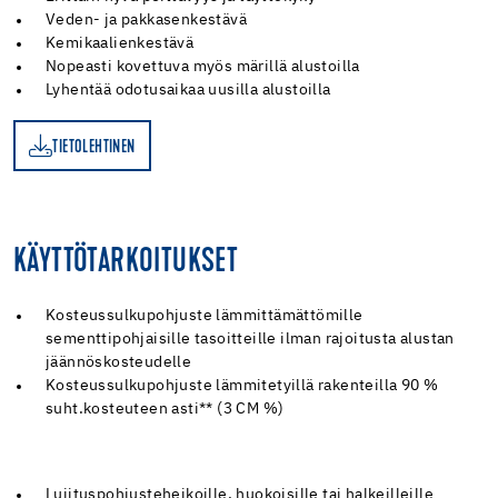
Veden- ja pakkasenkestävä
Kemikaalienkestävä
Nopeasti kovettuva myös märillä alustoilla
Lyhentää odotusaikaa uusilla alustoilla
TIETOLEHTINEN
EN
KÄYTTÖTARKOITUKSET
Kosteussulkupohjuste lämmittämättömille
sementtipohjaisille tasoitteille ilman rajoitusta alustan
jäännöskosteudelle
Kosteussulkupohjuste lämmitetyillä rakenteilla 90 %
suht.kosteuteen asti** (3 CM %)
Lujituspohjusteheikoille, huokoisille tai halkeilleille