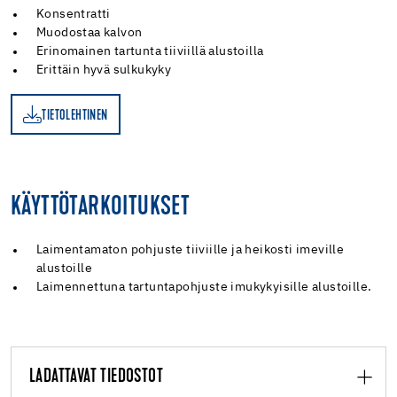
Konsentratti
Muodostaa kalvon
Erinomainen tartunta tiiviillä alustoilla
Erittäin hyvä sulkukyky
TIETOLEHTINEN
EN
KÄYTTÖTARKOITUKSET
Laimentamaton pohjuste tiiviille ja heikosti imeville
alustoille
Laimennettuna tartuntapohjuste imukykyisille alustoille.
LADATTAVAT TIEDOSTOT